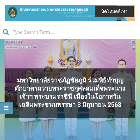
Skip
to
ปิดโหมดสีเทา
content
สำนักงาน
Search
อธิการบดี
Primary
มหาวิทยาลัย
Navigation
ราชภัฏ
Menu
ชัยภูมิ
มหาวิทยาลัยราชภัฏชัยภูมิ ร่วมพิธีทำบุญ
ตักบาตรถวายพระราชกุศลสมเด็จพระนาง
เจ้าฯ พระบรมราชินี เนื่องในโอกาสวัน
เฉลิมพระชนมพรรษา 3 มิถุนายน 2568