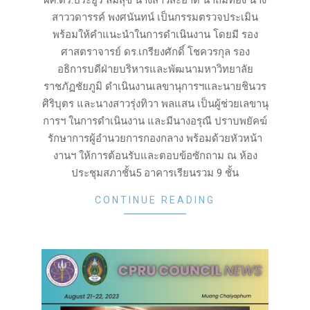
ผศ.ดร.ประยูร ลิ้มสุข นางสาวสะอาด นาถมทอง นาง
สาววดารรค์ พงศนันทน์ เป็นกรรมตรวจประเมิน
พร้อมให้คำแนะนำในการดำเนินงาน โดยมี รอง
ศาสตราจารย์ ดร.เกรียงศักดิ์ โชควรกุล รอง
อธิการบดีฝ่ายบริหารและพัฒนามหาวิทยาลัย
ราชภัฏชัยภูมิ ดำเนินงานเลขานุการฯและนายชินวร
ศิริบุตร และนางสาวรุ่งทิวา พลแสน เป็นผู้ช่วยเลขานุ
การฯ ในการดำเนินงาน และมีนางอรุณี ปราบพยัคฆ์
รักษาการผู้อำนวยการกองกลาง พร้อมด้วยหัวหน้า
งานฯ ให้การต้อนรับและตอบข้อซักถาม ณ ห้อง
ประชุมสภาชั้น5 อาคารเรียนรวม 9 ชั้น
CONTINUE READING