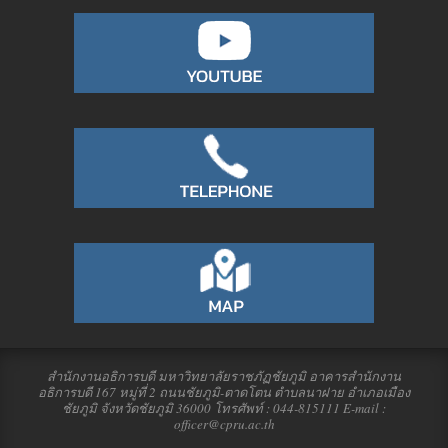
สำนักงานอธิการบดี มหาวิทยาลัยราชภัฏชัยภูมิ อาคารสำนักงาน
อธิการบดี 167 หมู่ที่ 2 ถนนชัยภูมิ-ตาดโตน ตำบลนาฝาย อำเภอเมือง
ชัยภูมิ จังหวัดชัยภูมิ 36000 โทรศัพท์ : 044-815111 E-mail :
officer@cpru.ac.th