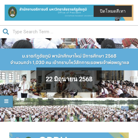
Skip
to
ปิดโหมดสีเทา
content
สำนักงาน
Search
อธิการบดี
Primary
มหาวิทยาลัย
Navigation
ราชภัฏ
Menu
ชัยภูมิ
22 มิถุนายน 2568